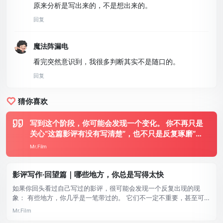
原来分析是写出来的，不是想出来的。
回复
魔法阵漏电
看完突然意识到，我很多判断其实不是随口的。
回复
猜你喜欢
写到这个阶段，你可能会发现一个变化。 你不再只是
关心“这篇影评有没有写清楚”，也不只是反复琢磨“我
是不是用了合适的方法”。 有时候，你会突然意识到
Mr.Film
另一件事： 有些影评，一看就知道是你写的。 风格，
并不是刻意经营出来的 很多人一提到“风格” ...
影评写作·回望篇｜哪些地方，你总是写得太快
如果你回头看过自己写过的影评，很可能会发现一个反复出现的现
象： 有些地方，你几乎是一笔带过的。 它们不一定不重要，甚至可能
正是你最有感觉的地方。只是你写到那里时，突然加快了速度。 写得
Mr.Film
快，往往不是因为想清楚了 我们常常把“写得快”理解为“很顺”。 但在