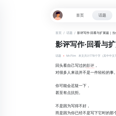
首页
话题
首页
/
话题
/
影评写作·回看与扩展篇｜
影评写作·回看与
话题
•
Mr.Film
本文共计778个字（其中中文
回头看自己写过的
影评
，
对很多人来说并不是一件轻松的事
你可能会迟疑一下，
甚至有点抗拒。
不是因为写得不好，
而是因为你已经不是写下它时的那