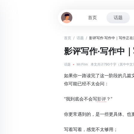
首页
话题
首页
/
话题
/
影评写作·写作中｜写作正
影评写作·写作中
话题
•
Mr.Film
本文共计790个字（其中中文
如果你一路读完了这一阶段的几篇
你可能已经不太会问：
“我到底会不会写
影评
？”
你更常遇到的，是一些更具体、也
写着写着，感觉不太够用；