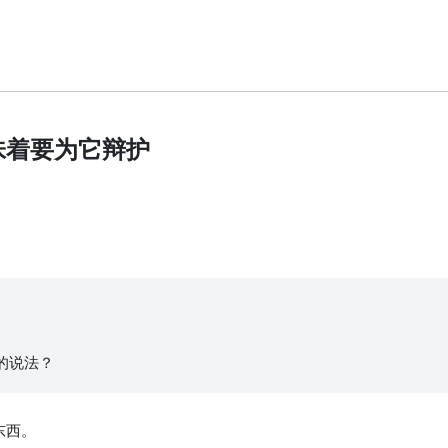
味着要为它辩护
的说法？
东西。