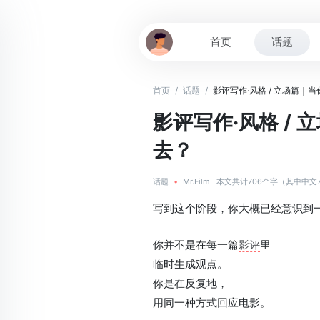
首页
话题
首页
/
话题
/
影评写作·风格 / 立场篇｜
影评写作·风格 /
去？
话题
•
Mr.Film
本文共计706个字（其中中文
写到这个阶段，你大概已经意识到
你并不是在每一篇
影评
里
临时生成观点。
你是在反复地，
用同一种方式回应电影。